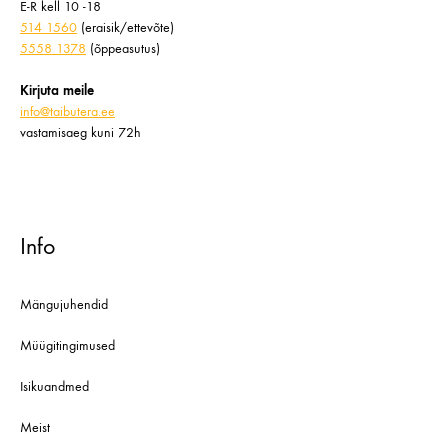
E-R kell 10 -18
514 1560
(eraisik/ettevõte)
5558 1378
(õppeasutus)
Kirjuta meile
info@taibutera.ee
vastamisaeg kuni 72h
Info
Mängujuhendid
Müügitingimused
Isikuandmed
Meist