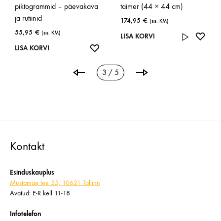
piktogrammid – päevakava
taimer (44 × 44 cm)
ja rutiinid
174,95
€
(sis. KM)
55,95
€
(sis. KM)
LISA
LISA KORVI
ISA
LISA
SOOV
LISA KORVI
OOVINIMEKIRJA
SOOVINIMEKIRJA
3 / 5
Kontakt
Esinduskauplus
Mustamäe tee 55, 10621 Tallinn
Avatud: E-R kell 11-18
Infotelefon