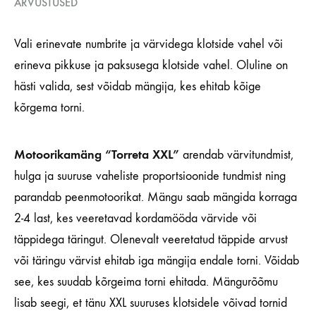
ARVUSTUSED
Vali erinevate numbrite ja värvidega klotside vahel või
erineva pikkuse ja paksusega klotside vahel. Oluline on
hästi valida, sest võidab mängija, kes ehitab kõige
kõrgema torni.
Motoorikamäng “Torreta XXL”
arendab värvitundmist,
hulga ja suuruse vaheliste proportsioonide tundmist ning
parandab peenmotoorikat. Mängu saab mängida korraga
2-4 last, kes veeretavad kordamööda värvide või
täppidega täringut.
Olenevalt veeretatud täppide arvust
või täringu värvist ehitab iga mängija endale torni. Võidab
see, kes suudab kõrgeima torni ehitada.
Mängurõõmu
lisab seegi, et tänu XXL suuruses klotsidele võivad tornid