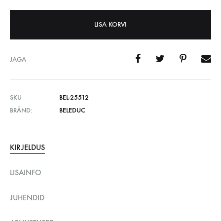
LISA KORVI
JAGA
SKU
BEL-25512
BRÄND:
BELEDUC
KIRJELDUS
LISAINFO
JUHENDID