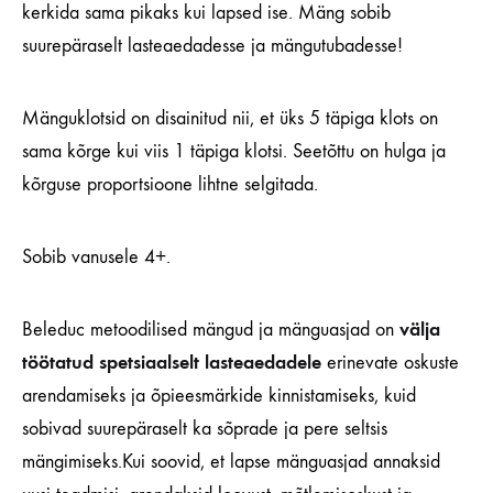
kerkida sama pikaks kui lapsed ise. Mäng sobib
suurepäraselt lasteaedadesse ja mängutubadesse!
Mänguklotsid on disainitud nii, et üks 5 täpiga klots on
sama kõrge kui viis 1 täpiga klotsi. Seetõttu on hulga ja
kõrguse proportsioone lihtne selgitada.
Sobib vanusele 4+.
välja
Beleduc metoodilised mängud ja mänguasjad on
töötatud spetsiaalselt lasteaedadele
erinevate oskuste
arendamiseks ja õpieesmärkide kinnistamiseks, kuid
sobivad suurepäraselt ka sõprade ja pere seltsis
mängimiseks.Kui soovid, et lapse mänguasjad annaksid