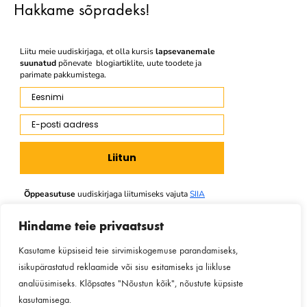
Hakkame sõpradeks!
Liitu meie uudiskirjaga, et olla kursis
lapsevanemale
suunatud
põnevate blogiartiklite, uute toodete ja
parimate pakkumistega.
Eesnimi
E-posti aadress
Liitun
Õppeasutuse
uudiskirjaga liitumiseks vajuta
SIIA
Hindame teie privaatsust
Kasutame küpsiseid teie sirvimiskogemuse parandamiseks,
Facebook
Instagram
Youtube
isikupärastatud reklaamide või sisu esitamiseks ja liikluse
analüüsimiseks. Klõpsates "Nõustun kõik", nõustute küpsiste
kasutamisega.