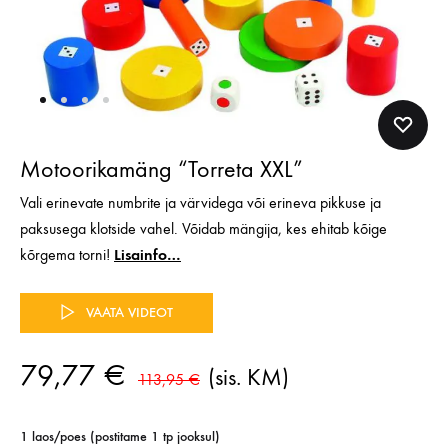
Motoorikamäng “Torreta XXL”
Vali erinevate numbrite ja värvidega või erineva pikkuse ja
paksusega klotside vahel. Võidab mängija, kes ehitab kõige
kõrgema torni!
Lisainfo…
VAATA VIDEOT
79,77
€
(sis. KM)
113,95
€
1 laos/poes (postitame 1 tp jooksul)