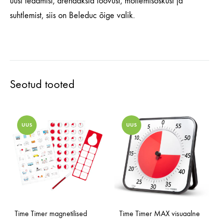
uusi teadmisi, arendaksid loovust, mõtlemisoskust ja
suhtlemist, siis on Beleduc õige valik.
Seotud tooted
UUS
UUS
Time Timer magnetilised
Time Timer MAX visuaalne