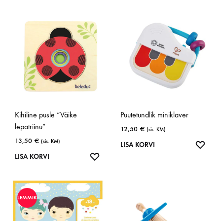
Kihiline pusle “Väike
Puutetundlik miniklaver
lepatriinu”
12,50
€
(sis. KM)
13,50
€
(sis. KM)
LISA
LISA KORVI
LISA
SOOV
LISA KORVI
SOOVINIMEKIRJA
LEMMIK