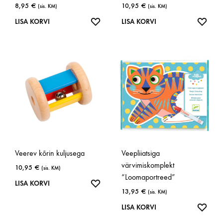
8,95
€
10,95
€
(sis. KM)
(sis. KM)
LISA
LISA
LISA KORVI
LISA KORVI
SOOVINIMEKIRJA
SOOV
Veerev kõrin kuljusega
Veepliiatsiga
värvimiskomplekt
10,95
€
(sis. KM)
“Loomaportreed”
LISA
LISA KORVI
13,95
€
(sis. KM)
SOOVINIMEKIRJA
LISA
LISA KORVI
SOOV