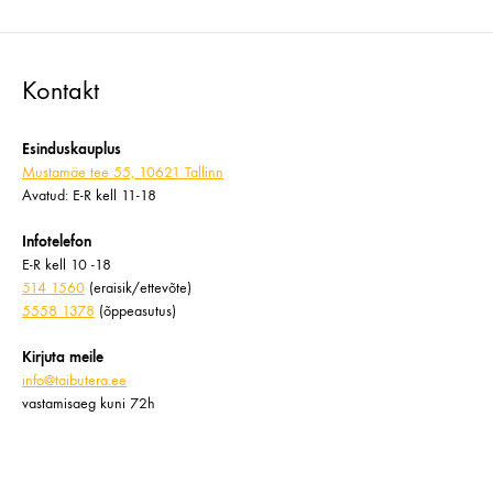
hind
hind
Kontakt
Esinduskauplus
Mustamäe tee 55, 10621 Tallinn
Avatud: E-R kell 11-18
Infotelefon
E-R kell 10 -18
514 1560
(eraisik/ettevõte)
5558 1378
(õppeasutus)
Kirjuta meile
info@taibutera.ee
vastamisaeg kuni 72h