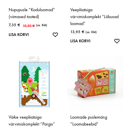
Nupupusle “Koduloomad”
Veepliiatsiga
(viimased tooted)
värvimiskomplekt “Lõbusad
loomad”
7,35
€
(sis. KM)
10,50
€
13,95
€
(sis. KM)
LISA
LISA KORVI
LISA
LISA KORVI
SOOVINIMEKIRJA
SOOV
Väike veepliiatsiga
Loomade puslemäng
värvimiskomplekt “Pargis”
“Loomabeebid”