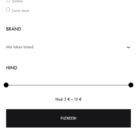
Tellitav
Laost otsas
BRÄND
Mis tahes bränd
HIND
Hind:
5 €
—
15 €
FILTREERI
Minimaalne
Maksimaalne