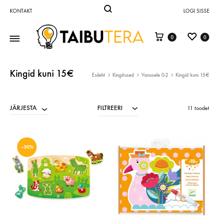
KONTAKT
LOGI SISSE
0
0
Taibutera
mänguasjad
ja
Kingid kuni 15€
Esileht
Kingitused
Vanusele 0-2
Kingid kuni 15€
õppevahendid
–
FILTREERI
JÄRJESTA
Taibutera
11 toodet
OÜ
–30%