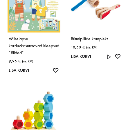
Väikelapse
Rütmipillide komplekt
korduvkasutatavad kleepsud
10,50
€
(sis. KM)
“Riided”
LISA
LISA KORVI
9,95
€
(sis. KM)
SOOV
LISA
LISA KORVI
SOOVINIMEKIRJA