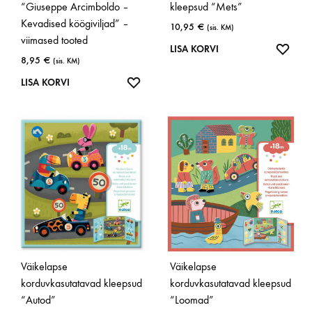
“Giuseppe Arcimboldo –
kleepsud “Mets”
Kevadised köögiviljad” –
10,95
€
(sis. KM)
viimased tooted
LISA
LISA KORVI
8,95
€
(sis. KM)
SOOV
LISA
LISA KORVI
SOOVINIMEKIRJA
Väikelapse
Väikelapse
korduvkasutatavad kleepsud
korduvkasutatavad kleepsud
“Autod”
“Loomad”