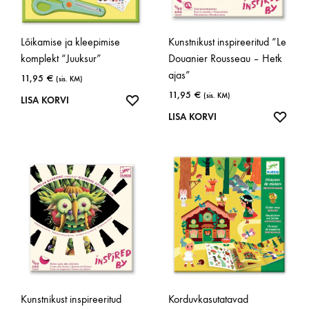
Lõikamise ja kleepimise
Kunstnikust inspireeritud “Le
komplekt “Juuksur”
Douanier Rousseau – Hetk
ajas”
11,95
€
(sis. KM)
11,95
€
(sis. KM)
LISA
LISA KORVI
SOOVINIMEKIRJA
LISA
LISA KORVI
SOOV
Kunstnikust inspireeritud
Korduvkasutatavad