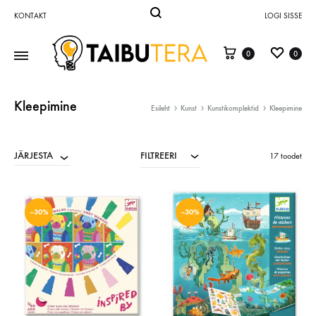
KONTAKT
LOGI SISSE
0
0
Taibutera
mänguasjad
ja
Kleepimine
Esileht
Kunst
Kunstikomplektid
Kleepimine
õppevahendid
–
FILTREERI
JÄRJESTA
Taibutera
17 toodet
OÜ
–30%
–30%