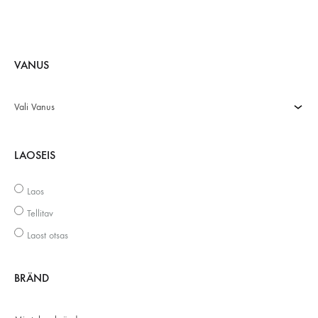
VANUS
Vali Vanus
LAOSEIS
Laos
Tellitav
Laost otsas
BRÄND