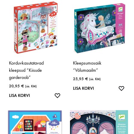
Korduvkasutatavad
Kleepsumosaiik
kleepsud “Kiisude
“Võlumaailm”
garderoob”
25,95
€
(sis. KM)
20,95
€
(sis. KM)
LISA
LISA KORVI
LISA
SOOV
LISA KORVI
SOOVINIMEKIRJA