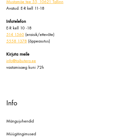
Mustamäe tee 55, 10621 Tallinn
Avatud: E-R kell 11-18
Infotelefon
E-R kell 10 -18
514 1560
(eraisik/ettevõte)
5558 1378
(õppeasutus)
Kirjuta meile
info@taibutera.ee
vastamisaeg kuni 72h
Info
Mängujuhendid
Müügitingimused