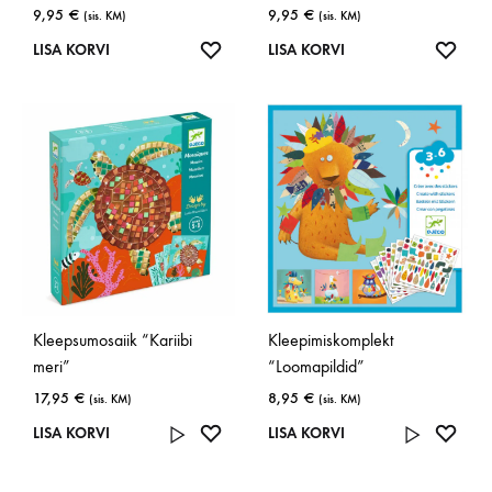
9,95
€
9,95
€
(sis. KM)
(sis. KM)
LISA
LISA
LISA KORVI
LISA KORVI
SOOVINIMEKIRJA
SOOV
Kleepsumosaiik “Kariibi
Kleepimiskomplekt
meri”
“Loomapildid”
17,95
€
8,95
€
(sis. KM)
(sis. KM)
LISA
LISA
LISA KORVI
LISA KORVI
SOOVINIMEKIRJA
SOOV