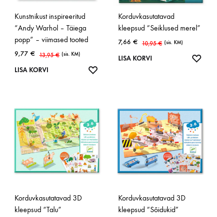
Kunstnikust inspireeritud
Korduvkasutatavad
“Andy Warhol – Täiega
kleepsud “Seiklused merel”
popp” – viimased tooted
7,66
€
(sis. KM)
10,95
€
9,77
€
(sis. KM)
13,95
€
LISA
LISA KORVI
LISA
SOOV
LISA KORVI
SOOVINIMEKIRJA
Korduvkasutatavad 3D
Korduvkasutatavad 3D
kleepsud “Talu”
kleepsud “Sõidukid”