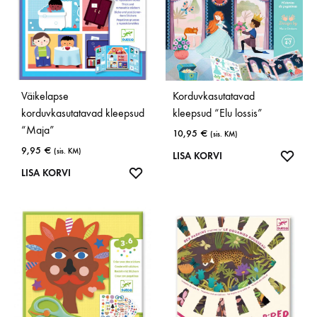
Väikelapse
Korduvkasutatavad
korduvkasutatavad kleepsud
kleepsud “Elu lossis”
“Maja”
10,95
€
(sis. KM)
9,95
€
(sis. KM)
LISA
LISA KORVI
LISA
SOOV
LISA KORVI
SOOVINIMEKIRJA