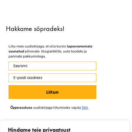
Hakkame sõpradeks!
Liitu meie uudiskirjaga, et olla kursis
lapsevanemale
suunatud
põnevate blogiartiklite, uute toodete ja
parimate pakkumistega.
Eesnimi
E-posti aadress
Liitun
Õppeasutuse
uudiskirjaga liitumiseks vajuta
SIIA
Hindame teie privaatsust