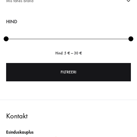
Mis tahes bränd
HIND
Hind:
5 €
—
30 €
FILTREERI
Minimaalne
Maksimaalne
hind
hind
Kontakt
Esinduskauplus