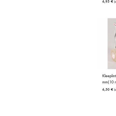
6,95
€
(
hind
hind
Kleeplin
mm(10 ru
6,50
€
(