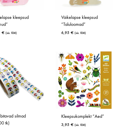
SPETSIALISTILE
elapse kleepsud
Väikelapse kleepsud
SPORT
Lipura töölehed
nnud”
“Taluloomad”
Spordivahendid
Fröbeli komplektid
5
€
6,95
€
(sis. KM)
(sis. KM)
Pallid ja lisavarustus
LISA
LISA
Rattad ja autod
A
SOOVINIMEKIRJA
SOOVINIMEK
Tasakaaluvahendid
Liikumismängud
bitavad silmad
Kleepsukomplekt “Aed”
00 tk)
3,95
€
(sis. KM)