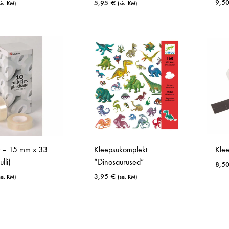
9,5
5,95
€
sis. KM)
(sis. KM)
LISA
LISA
SOOVINIMEKIRJA
SOOVINIMEKIRJ
t – 15 mm x 33
Kleepsukomplekt
Kle
lli)
“Dinosaurused”
8,5
3,95
€
sis. KM)
(sis. KM)
LISA
LISA
SOOVINIMEKIRJA
SOOVINIMEKIRJ