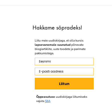
Hakkame sõpradeks!
Liitu meie uudiskirjaga, et olla kursis
lapsevanemale suunatud
põnevate
blogiartiklite, uute toodete ja parimate
pakkumistega.
Eesnimi
E-posti aadress
Liitun
Õppeasutuse
uudiskirjaga liitumiseks
vajuta
SIIA