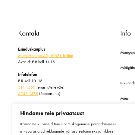
Kontakt
Info
Esinduskauplus
Mänguju
Mustamäe tee 55, 10621 Tallinn
Avatud: E-R kell 11-18
Müügiti
Infotelefon
E-R kell 10 -18
Isikuan
514 1560
(eraisik/ettevõte)
5558 1378
(õppeasutus)
Meist
Kirjuta meile
Hindame teie privaatsust
info@taibutera.ee
Blogi
vastamisaeg kuni 72h
Kasutame küpsiseid teie sirvimiskogemuse parandamiseks,
isikupärastatud reklaamide või sisu esitamiseks ja liikluse