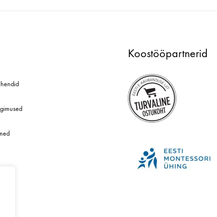
Koostööpartnerid
hendid
ngimused
dmed