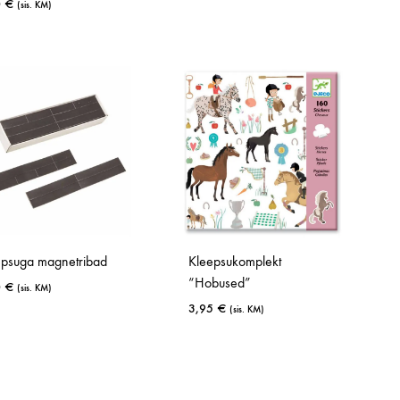
0
€
(sis. KM)
LISA
LISA
SOOVINIMEK
SOOVINIMEKIRJA
A
Kleepsukomplekt
epsuga magnetribad
“Hobused”
0
€
(sis. KM)
3,95
€
(sis. KM)
LISA
LISA
SOOVINIMEKIRJA
SOOVINIMEK
A