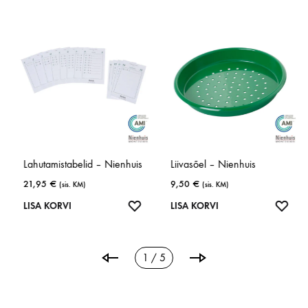
Lahutamistabelid – Nienhuis
Liivasõel – Nienhuis
21,95
€
9,50
€
(sis. KM)
(sis. KM)
LISA
LISA
LISA KORVI
LISA KORVI
ISA
SOOVINIMEKIRJA
SOOV
OOVINIMEKIRJA
2 / 5