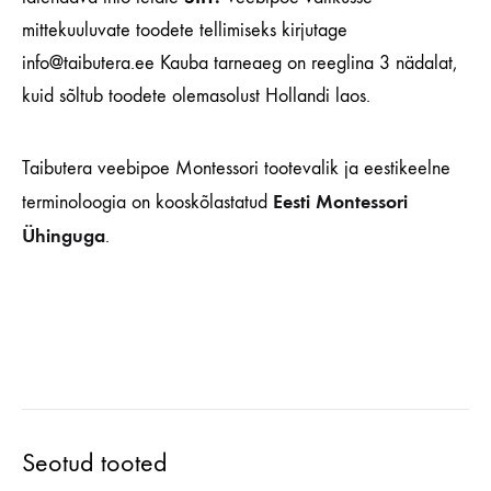
mittekuuluvate toodete tellimiseks kirjutage
info@taibutera.ee
Kauba tarneaeg on reeglina 3 nädalat,
kuid sõltub toodete olemasolust Hollandi laos.
Taibutera veebipoe Montessori tootevalik ja eestikeelne
Eesti Montessori
terminoloogia on kooskõlastatud
Ühinguga
.
Seotud tooted