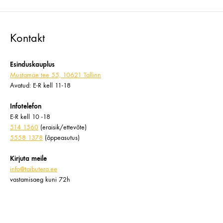
Kontakt
Esinduskauplus
Mustamäe tee 55, 10621 Tallinn
Avatud: E-R kell 11-18
Infotelefon
E-R kell 10 -18
514 1560
(eraisik/ettevõte)
5558 1378
(õppeasutus)
Kirjuta meile
info@taibutera.ee
vastamisaeg kuni 72h