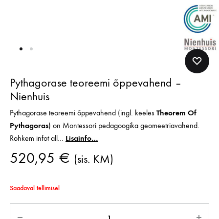
Pythagorase teoreemi õppevahend –
Nienhuis
Pythagorase teoreemi õppevahend
(ingl. keeles
Theorem Of
Pythagoras
) on Montessori pedagoogika geomeetriavahend.
Rohkem infot all…
Lisainfo…
520,95
€
(sis. KM)
Saadaval tellimisel
Kogus