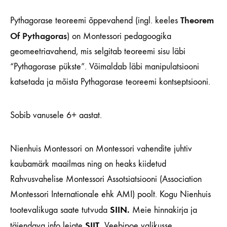
Theorem
Pythagorase teoreemi õppevahend
(ingl. keeles
Of Pythagoras
) on Montessori pedagoogika
geomeetriavahend, mis selgitab teoreemi sisu läbi
“Pythagorase pükste”. Võimaldab läbi manipulatsiooni
katsetada ja mõista Pythagorase teoreemi kontseptsiooni.
Sobib vanusele 6+ aastat.
Nienhuis Montessori on Montessori vahendite juhtiv
kaubamärk maailmas ning on heaks kiidetud
Rahvusvahelise Montessori Assotsiatsiooni (Association
Montessori Internationale ehk AMI) poolt. Kogu Nienhuis
SIIN
.
tootevalikuga saate tutvuda
Meie hinnakirja ja
SIIT
.
täiendava info leiate
Veebipoe valikusse