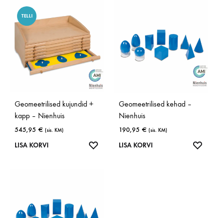
TELLI
Geomeetrilised kujundid +
Geomeetrilised kehad –
kapp – Nienhuis
Nienhuis
545,95
€
190,95
€
(sis. KM)
(sis. KM)
LISA
LISA
LISA KORVI
LISA KORVI
SOOVINIMEKIRJA
SOOV