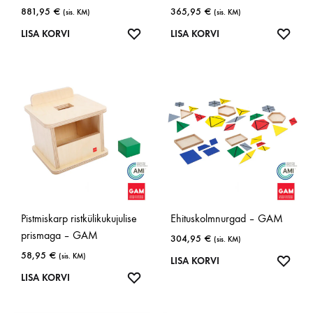
881,95
€
365,95
€
(sis. KM)
(sis. KM)
LISA
LISA
LISA KORVI
LISA KORVI
SOOVINIMEKIRJA
SOOV
Pistmiskarp ristkülikukujulise
Ehituskolmnurgad – GAM
prismaga – GAM
304,95
€
(sis. KM)
58,95
€
(sis. KM)
LISA
LISA KORVI
LISA
SOOV
LISA KORVI
SOOVINIMEKIRJA