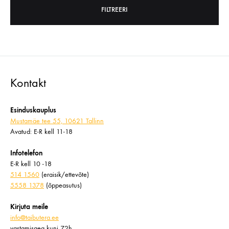
FILTREERI
Minimaalne
Maksimaalne
hind
hind
Kontakt
Esinduskauplus
Mustamäe tee 55, 10621 Tallinn
Avatud: E-R kell 11-18
Infotelefon
E-R kell 10 -18
514 1560
(eraisik/ettevõte)
5558 1378
(õppeasutus)
Kirjuta meile
info@taibutera.ee
vastamisaeg kuni 72h