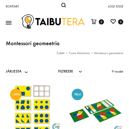
KONTAKT
LOGI SISSE
0
0
Taibutera
mänguasjad
ja
Montessori geomeetria
õppevahendid
Esileht
Toote Märksõna
Montessori geomeetria
–
Taibutera
FILTREERI
JÄRJESTA
9 toodet
OÜ
–30%
TELLI