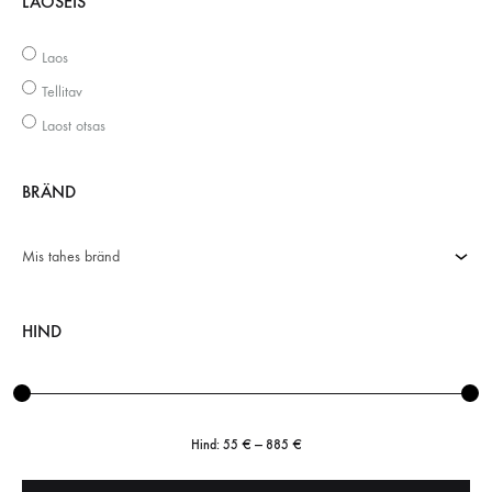
LAOSEIS
Laos
Tellitav
Laost otsas
BRÄND
Mis tahes bränd
HIND
Hind:
55 €
—
885 €