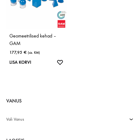
Geomeetrilised kehad –
GAM
177,95
€
(sis. KM)
LISA
LISA KORVI
SOOVINIMEKIRJA
VANUS
Vali Vanus