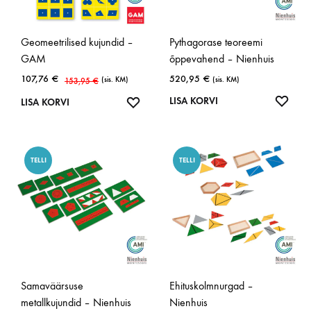
Geomeetrilised kujundid –
Pythagorase teoreemi
GAM
õppevahend – Nienhuis
107,76
€
520,95
€
(sis. KM)
(sis. KM)
153,95
€
LISA
LISA KORVI
LISA
LISA KORVI
SOOV
SOOVINIMEKIRJA
TELLI
TELLI
Samaväärsuse
Ehituskolmnurgad –
metallkujundid – Nienhuis
Nienhuis