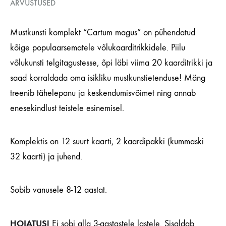
ARVUSTUSED
Mustkunsti komplekt “Cartum magus” on pühendatud
kõige populaarsematele võlukaarditrikkidele. Piilu
võlukunsti telgitagustesse, õpi läbi viima 20 kaarditrikki ja
saad korraldada oma isikliku mustkunstietenduse! Mäng
treenib tähelepanu ja keskendumisvõimet ning annab
enesekindlust teistele esinemisel.
Komplektis on 12 suurt kaarti, 2 kaardipakki (kummaski
32 kaarti) ja juhend.
Sobib vanusele 8-12 aastat.
HOIATUS!
Ei sobi alla 3-aastastele lastele. Sisaldab