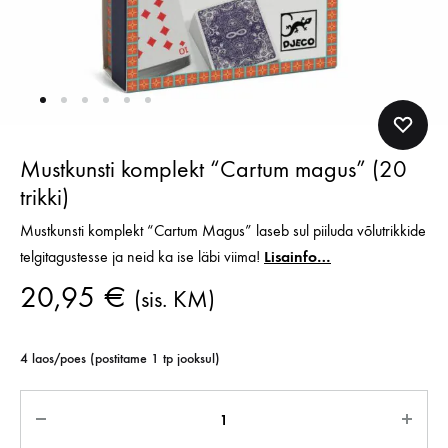
Mustkunsti komplekt “Cartum magus” (20
trikki)
Mustkunsti komplekt “Cartum Magus” laseb sul piiluda võlutrikkide
telgitagustesse ja neid ka ise läbi viima!
Lisainfo…
20,95
€
(sis. KM)
4 laos/poes (postitame 1 tp jooksul)
Kogus