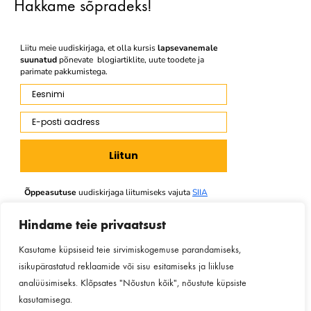
Hakkame sõpradeks!
Liitu meie uudiskirjaga, et olla kursis
lapsevanemale
suunatud
põnevate blogiartiklite, uute toodete ja
parimate pakkumistega.
Eesnimi
E-posti aadress
Liitun
Õppeasutuse
uudiskirjaga liitumiseks vajuta
SIIA
Hindame teie privaatsust
Kasutame küpsiseid teie sirvimiskogemuse parandamiseks,
Facebook
Instagram
Youtube
isikupärastatud reklaamide või sisu esitamiseks ja liikluse
analüüsimiseks. Klõpsates "Nõustun kõik", nõustute küpsiste
kasutamisega.