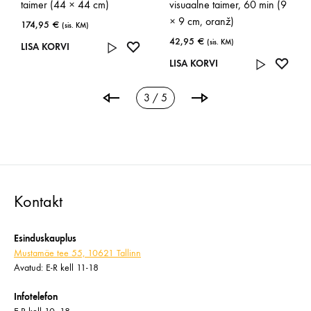
taimer (44 × 44 cm)
visuaalne taimer, 60 min (9
× 9 cm, oranž)
174,95
€
(sis. KM)
42,95
€
(sis. KM)
LISA
LISA KORVI
ISA
SOOVINIMEKIRJA
LISA
LISA KORVI
OOVINIMEKIRJA
SOOV
3 / 5
Kontakt
Esinduskauplus
Mustamäe tee 55, 10621 Tallinn
Avatud: E-R kell 11-18
Infotelefon