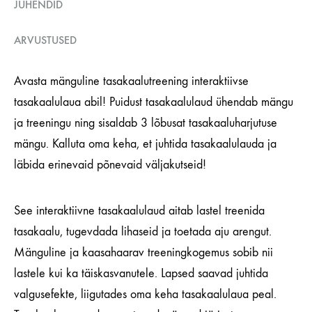
JUHENDID
ARVUSTUSED
Avasta mänguline tasakaalutreening interaktiivse
tasakaalulaua abil! Puidust tasakaalulaud ühendab mängu
ja treeningu ning sisaldab 3 lõbusat tasakaaluharjutuse
mängu. Kalluta oma keha, et juhtida tasakaalulauda ja
läbida erinevaid põnevaid väljakutseid!
See interaktiivne tasakaalulaud aitab lastel treenida
tasakaalu, tugevdada lihaseid ja toetada aju arengut.
Mänguline ja kaasahaarav treeningkogemus sobib nii
lastele kui ka täiskasvanutele. Lapsed saavad juhtida
valgusefekte, liigutades oma keha tasakaalulaua peal.