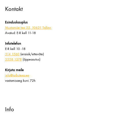
Kontakt
Esinduskauplus
Mustamäe tee 55, 10621 Tallinn
Avatud: E-R kell 11-18
Infotelefon
E-R kell 10 -18
514 1560
(eraisik/ettevõte)
5558 1378
(õppeasutus)
Kirjuta meile
info@taibutera.ee
vastamisaeg kuni 72h
Info