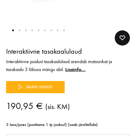
Interaktiivne tasakaalulaud
Interaktiivne puidust tasakaalulaud arendab motoorikat ja
tasakaalu 3 lõbusa mängu abil.
Lisainfo…
VAATA VIDEOT
190,95
€
(sis. KM)
3 laos/poes (postitame 1 tp jooksul) (saab järeltellida)