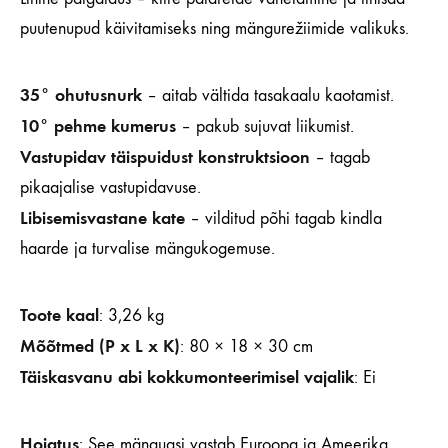
puutenupud käivitamiseks ning mängurežiimide valikuks.
35° ohutusnurk
– aitab vältida tasakaalu kaotamist.
10° pehme kumerus
– pakub sujuvat liikumist.
Vastupidav täispuidust konstruktsioon
– tagab
pikaajalise vastupidavuse.
Libisemisvastane kate
– vilditud põhi tagab kindla
haarde ja turvalise mängukogemuse.
Toote kaal
: 3,26 kg
Mõõtmed (P x L x K)
: 80 × 18 × 30 cm
Täiskasvanu abi kokkumonteerimisel vajalik
: Ei
Hoiatus
: See mänguasi vastab Euroopa ja Ameerika