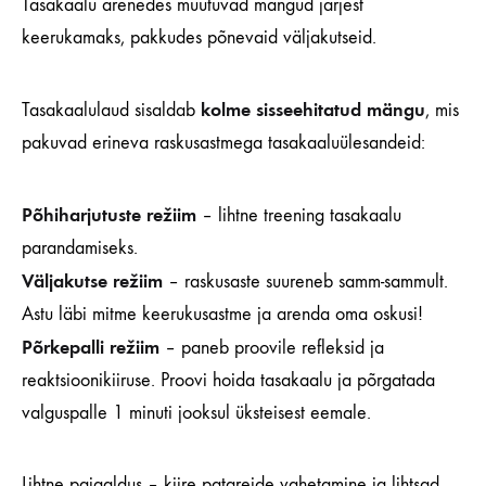
Tasakaalu arenedes muutuvad mängud järjest
keerukamaks, pakkudes põnevaid väljakutseid.
kolme sisseehitatud mängu
Tasakaalulaud sisaldab
, mis
pakuvad erineva raskusastmega tasakaaluülesandeid:
Põhiharjutuste režiim
– lihtne treening tasakaalu
parandamiseks.
Väljakutse režiim
– raskusaste suureneb samm-sammult.
Astu läbi mitme keerukusastme ja arenda oma oskusi!
Põrkepalli režiim
– paneb proovile refleksid ja
reaktsioonikiiruse. Proovi hoida tasakaalu ja põrgatada
valguspalle 1 minuti jooksul üksteisest eemale.
Lihtne paigaldus – kiire patareide vahetamine ja lihtsad