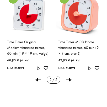
Time Timer Original
Time Timer MOD Home
Medium visuaalne taimer,
visuaalne taimer, 60 min (9
60 min (19 × 19 cm, valge)
× 9 cm, oranž)
60,95
€
42,95
€
(sis. KM)
(sis. KM)
ISA
LISA
LISA
LISA KORVI
LISA KORVI
OOVINIMEKIRJA
SOOVINIMEKIRJA
SOOV
2 / 5