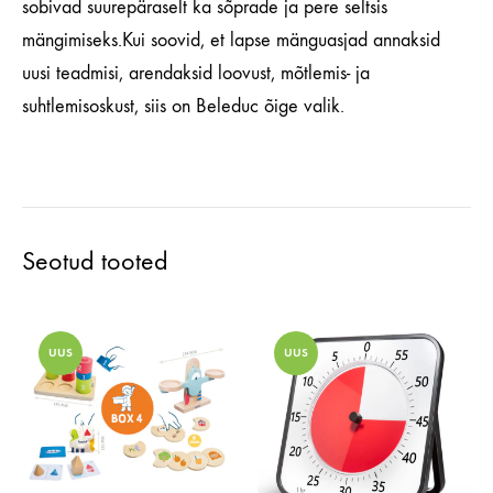
sobivad suurepäraselt ka sõprade ja pere seltsis
mängimiseks.Kui soovid, et lapse mänguasjad annaksid
uusi teadmisi, arendaksid loovust, mõtlemis- ja
suhtlemisoskust, siis on Beleduc õige valik.
Seotud tooted
UUS
UUS