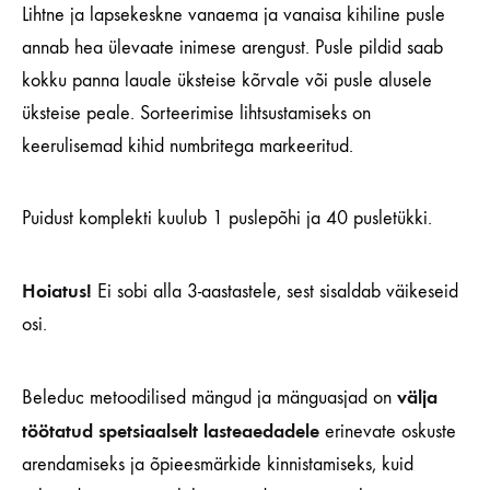
Lihtne ja lapsekeskne vanaema ja vanaisa kihiline pusle
annab hea ülevaate inimese arengust. Pusle pildid saab
kokku panna lauale üksteise kõrvale või pusle alusele
üksteise peale. Sorteerimise lihtsustamiseks on
keerulisemad kihid numbritega markeeritud.
Puidust komplekti kuulub 1 puslepõhi ja 40 pusletükki.
Hoiatus!
Ei sobi alla 3-aastastele, sest sisaldab väikeseid
osi.
välja
Beleduc metoodilised mängud ja mänguasjad on
töötatud spetsiaalselt lasteaedadele
erinevate oskuste
arendamiseks ja õpieesmärkide kinnistamiseks, kuid