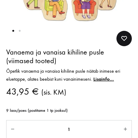
Vanaema ja vanaisa kihiline pusle
(viimased tooted)
Õpetlik vanaema ja vanaisa kihiline pusle näitab inimese eri
eluetappe, alates beebist kuni vanainimeseni.
Lisainfo…
43,95
€
(sis. KM)
9 laos/poes (postitame 1 tp jooksul)
Kogus