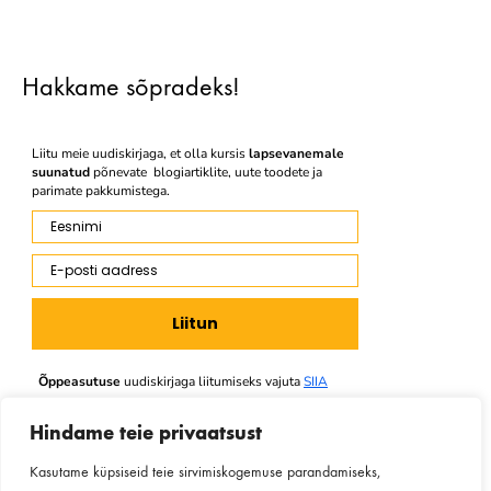
Hakkame sõpradeks!
Liitu meie uudiskirjaga, et olla kursis
lapsevanemale
suunatud
põnevate blogiartiklite, uute toodete ja
parimate pakkumistega.
Eesnimi
E-posti aadress
Liitun
Õppeasutuse
uudiskirjaga liitumiseks vajuta
SIIA
Hindame teie privaatsust
Kasutame küpsiseid teie sirvimiskogemuse parandamiseks,
Facebook
Instagram
Youtube