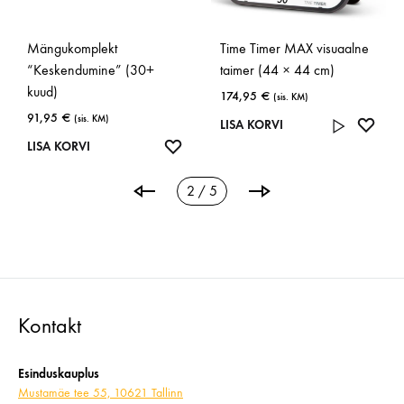
Mängukomplekt
Time Timer MAX visuaalne
“Keskendumine” (30+
taimer (44 × 44 cm)
kuud)
174,95
€
(sis. KM)
91,95
€
(sis. KM)
LISA
LISA KORVI
ISA
LISA
SOOV
LISA KORVI
OOVINIMEKIRJA
SOOVINIMEKIRJA
2 / 5
Kontakt
Esinduskauplus
Mustamäe tee 55, 10621 Tallinn