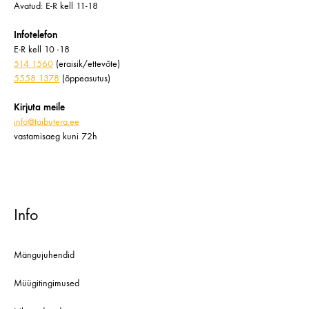
Avatud: E-R kell 11-18
Infotelefon
E-R kell 10 -18
514 1560
(eraisik/ettevõte)
5558 1378
(õppeasutus)
Kirjuta meile
info@taibutera.ee
vastamisaeg kuni 72h
Info
Mängujuhendid
Müügitingimused