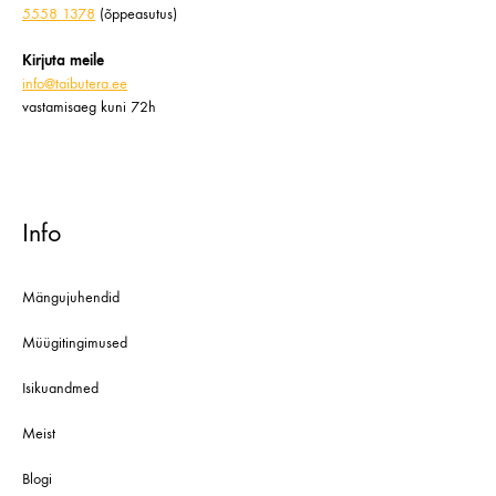
5558 1378
(õppeasutus)
Kirjuta meile
info@taibutera.ee
vastamisaeg kuni 72h
Info
Mängujuhendid
Müügitingimused
Isikuandmed
Meist
Blogi