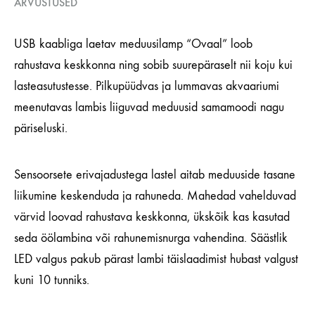
ARVUSTUSED
USB kaabliga laetav meduusilamp “Ovaal” loob
rahustava keskkonna ning sobib suurepäraselt nii koju kui
lasteasutustesse. Pilkupüüdvas ja lummavas akvaariumi
meenutavas lambis liiguvad meduusid samamoodi nagu
päriseluski.
Sensoorsete erivajadustega lastel aitab meduuside tasane
liikumine keskenduda ja rahuneda. Mahedad vahelduvad
värvid loovad rahustava keskkonna, ükskõik kas kasutad
seda öölambina või rahunemisnurga vahendina. Säästlik
LED valgus pakub pärast lambi täislaadimist hubast valgust
kuni 10 tunniks.