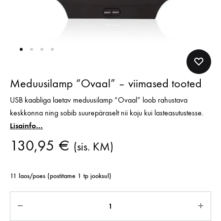
Meduusilamp “Ovaal” – viimased tooted
USB kaabliga laetav meduusilamp “Ovaal” loob rahustava
keskkonna ning sobib suurepäraselt nii koju kui lasteasutustesse.
Lisainfo…
130,95
€
(sis. KM)
11 laos/poes (postitame 1 tp jooksul)
Kogus