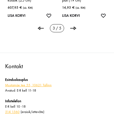
kuubik (25 cm)
pall (19 cm)
607,95
€
14,95
€
(sis. KM)
(sis. KM)
ISA
LISA
LISA
LISA KORVI
LISA KORVI
OOVINIMEKIRJA
SOOVINIMEKIRJA
SOOV
3 / 5
Kontakt
Esinduskauplus
Mustamäe tee 55, 10621 Tallinn
Avatud: E-R kell 11-18
Infotelefon
E-R kell 10 -18
514 1560
(eraisik/ettevõte)