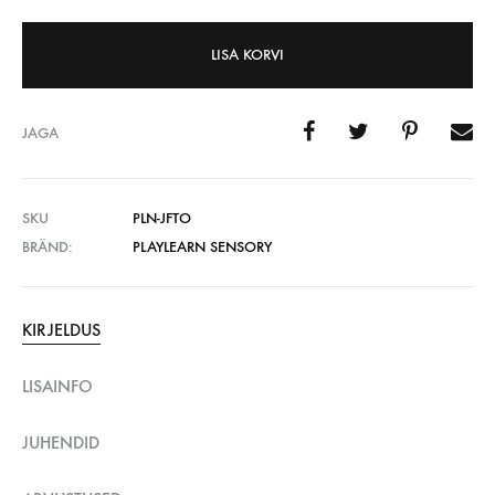
LISA KORVI
JAGA
SKU
PLN-JFTO
BRÄND:
PLAYLEARN SENSORY
KIRJELDUS
LISAINFO
JUHENDID