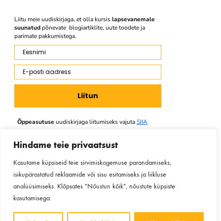
Liitu meie uudiskirjaga, et olla kursis
lapsevanemale
suunatud
põnevate blogiartiklite, uute toodete ja
parimate pakkumistega.
Eesnimi
E-posti aadress
Liitun
Õppeasutuse
uudiskirjaga liitumiseks vajuta
SIIA
Hindame teie privaatsust
Kasutame küpsiseid teie sirvimiskogemuse parandamiseks,
Facebook
Instagram
Youtube
isikupärastatud reklaamide või sisu esitamiseks ja liikluse
analüüsimiseks. Klõpsates "Nõustun kõik", nõustute küpsiste
kasutamisega.
©2014 Taibutera OÜ, Võidu 23a, Tallinn 11212 Reg. nr: 11609839