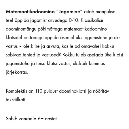
Matemaatikadoomino “Jagamine”
aitab mängulisel
teel õppida jagamist arvudega 0-10. Klassikalise
doominomängu põhimõttega matemaatikadoomino
klotsidel on täringutäppide asemel üks jagamistehe ja üks
vastus – ole kiire ja arvuta, kas leiad omavahel kokku
sobivad tehted ja vastused? Kokku tuleb asetada ühe klotsi
jagamistehe ja teise klotsi vastus, ükskõik kummas
järjekorras.
Komplektis on 110 puidust doominoklotsi ja nööritav
tekstiilkott.
Sobib vanusele 6+ aastat