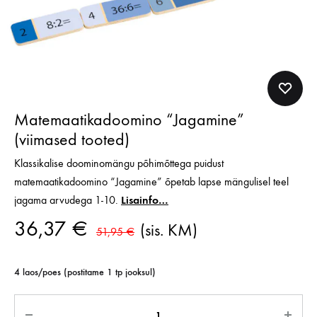
Matemaatikadoomino “Jagamine”
(viimased tooted)
Klassikalise doominomängu põhimõttega puidust
matemaatikadoomino “Jagamine” õpetab lapse mängulisel teel
jagama arvudega 1-10.
Lisainfo…
36,37
€
(sis. KM)
51,95
€
4 laos/poes (postitame 1 tp jooksul)
Kogus