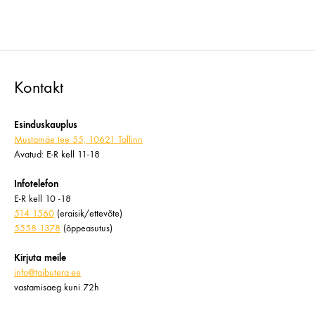
Kontakt
Esinduskauplus
Mustamäe tee 55, 10621 Tallinn
Avatud: E-R kell 11-18
Infotelefon
E-R kell 10 -18
514 1560
(eraisik/ettevõte)
5558 1378
(õppeasutus)
Kirjuta meile
info@taibutera.ee
vastamisaeg kuni 72h