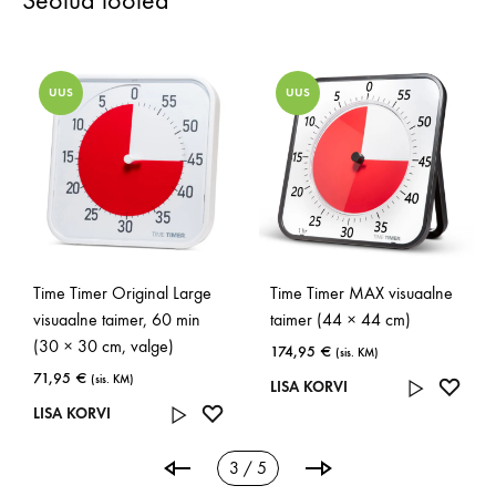
Seotud tooted
UUS
UUS
Time Timer Original Large
Time Timer MAX visuaalne
visuaalne taimer, 60 min
taimer (44 × 44 cm)
(30 × 30 cm, valge)
174,95
€
(sis. KM)
71,95
€
(sis. KM)
LISA
LISA KORVI
ISA
LISA
SOOV
LISA KORVI
OOVINIMEKIRJA
SOOVINIMEKIRJA
3 / 5