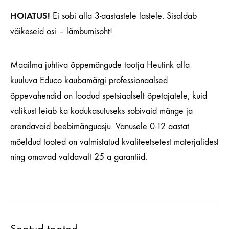
HOIATUS!
Ei sobi alla 3-aastastele lastele. Sisaldab
väikeseid osi – lämbumisoht!
Maailma juhtiva õppemängude tootja Heutink alla
kuuluva Educo kaubamärgi professionaalsed
õppevahendid on loodud spetsiaalselt õpetajatele, kuid
valikust leiab ka kodukasutuseks sobivaid mänge ja
arendavaid beebimänguasju. Vanusele 0-12 aastat
mõeldud tooted on valmistatud kvaliteetsetest materjalidest
ning omavad valdavalt 25 a garantiid.