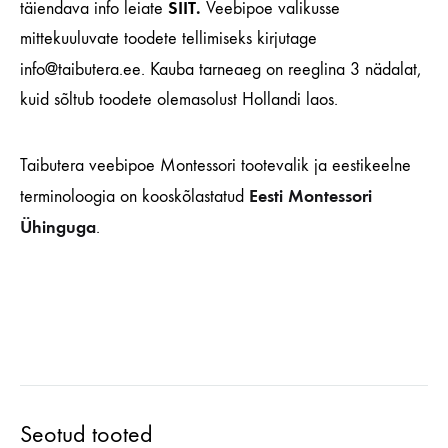
SIIT
.
täiendava info leiate
Veebipoe valikusse
mittekuuluvate toodete tellimiseks kirjutage
info@taibutera.ee.
Kauba tarneaeg on reeglina 3 nädalat,
kuid sõltub toodete olemasolust Hollandi laos.
Taibutera veebipoe Montessori tootevalik ja eestikeelne
Eesti Montessori
terminoloogia on kooskõlastatud
Ühinguga
.
Seotud tooted