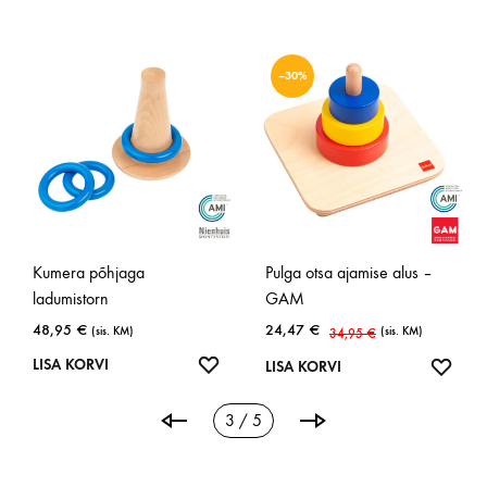
–30%
Kumera põhjaga
Pulga otsa ajamise alus –
ladumistorn
GAM
48,95
€
24,47
€
(sis. KM)
(sis. KM)
34,95
€
ISA
LISA
LISA KORVI
LISA
LISA KORVI
OOVINIMEKIRJA
SOOVINIMEKIRJA
SOOV
3 / 5