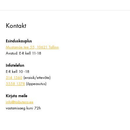
Kontakt
Esinduskauplus
Mustamäe tee 55, 10621 Tallinn
Avatud: E-R kell 11-18
Infotelefon
E-R kell 10 -18
514 1560
(eraisik/ettevõte)
5558 1378
(õppeasutus)
Kirjuta meile
info@taibutera.ee
vastamisaeg kuni 72h