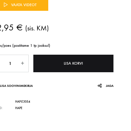
VAATA VIDEOT
SPETSIALISTILE
SPORT
Lipura töölehed
2,95
€
(sis. KM)
Spordivahendid
Fröbeli komplektid
Pallid ja lisavarustus
s/poes (postitame 1 tp jooksul)
Rattad ja autod
us
Tasakaaluvahendid
LISA KORVI
Liikumismängud
LISA SOOVINIMEKIRJA
JAGA
HAP-E3054
D:
HAPE