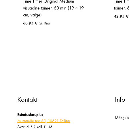
Time Timer Original Medium
Time Ti
visuaalne taimer, 60 min (19 × 19
taimer, 
cm, valge)
42,95
€
60,95
€
(sis. KM)
LISA
SOOVINIMEKIRJA
LISA
SOOVINIMEKIRJA
Kontakt
Info
Esinduskauplus
Mänguju
Mustamäe tee 55, 10621 Tallinn
Avatud: E-R kell 11-18