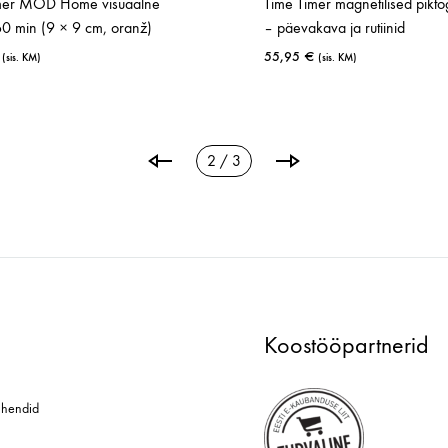
mer MOD Home visuaalne
Time Timer magnetilised pikt
60 min (9 × 9 cm, oranž)
– päevakava ja rutiinid
55,95
€
(sis. KM)
(sis. KM)
LISA
SOOVINIMEKIRJA
2 / 3
Koostööpartnerid
hendid