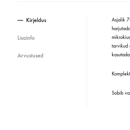
Kirjeldus
Asjalik 7
harjutada
Lisainfo
mikrokiud
tarvikud
kasutada 
Arvustused
Komplekt
Sobib va