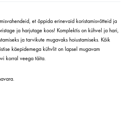
amisvahendeid, et õppida erinevaid koristamisvõtteid ja
istage ja harjutage koos! Komplektis on kühvel ja hari,
istamiseks ja tarvikute mugavaks hoiustamiseks. Kõik
püstise käepidemega kühvlit on lapsel mugavam
vi korral veega täita.
navara.