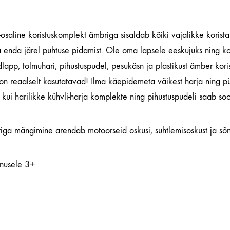
-osaline koristuskomplekt ämbriga sisaldab kõiki vajalikke korist
 enda järel puhtuse pidamist. Ole oma lapsele eeskujuks ning kor
lapp, tolmuhari, pihustuspudel, pesukäsn ja plastikust ämber kor
 on reaalselt kasutatavad! Ilma käepidemeta väikest harja ning 
kui harilikke kühvli-harja komplekte ning pihustuspudeli saab soo
iga mängimine arendab motoorseid oskusi, suhtlemisoskust ja sõ
nusele 3+