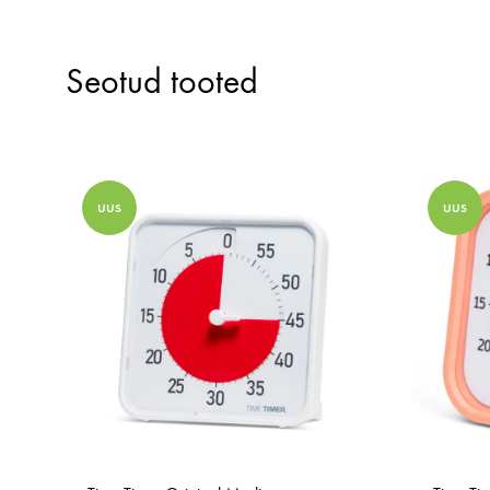
Seotud tooted
UUS
UUS