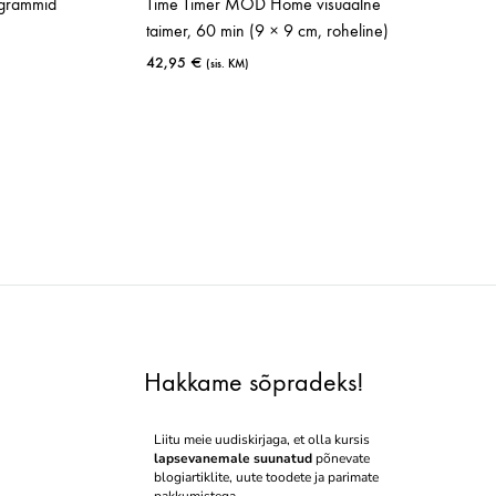
ogrammid
Time Timer MOD Home visuaalne
taimer, 60 min (9 × 9 cm, roheline)
42,95
€
(sis. KM)
LISA
LISA
SOOVINIMEKIRJA
SOOVINIMEK
Hakkame sõpradeks!
Liitu meie uudiskirjaga, et olla kursis
lapsevanemale suunatud
põnevate
blogiartiklite, uute toodete ja parimate