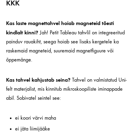
KKK
Kas laste magnettahvel hoiab magneteid tõesti
kindlalt kinni?
Jah! Petit Tableau tahvlil on integreeritud
painduv rauakiht, seega hoiab see lisaks kergetele ka
raskemaid magneteid, suuremaid magnetfiguure või
õppemänge.
Kas tahvel kahjustab seina?
Tahvel on valmistatud Uni-
felt materjalist, mis kinnitub mikroskoopiliste iminappade
abil. Sobivatel seintel see:
ei koori värvi maha
ei jäta liimijääke