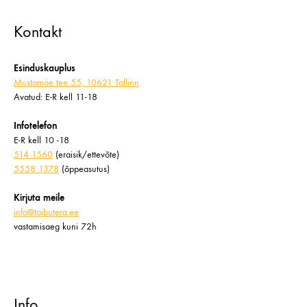
Kontakt
Esinduskauplus
Mustamäe tee 55, 10621 Tallinn
Avatud: E-R kell 11-18
Infotelefon
E-R kell 10 -18
514 1560
(eraisik/ettevõte)
5558 1378
(õppeasutus)
Kirjuta meile
info@taibutera.ee
vastamisaeg kuni 72h
Info