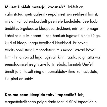
Millest Uni-felt materjal koosneb?
Uni-felt on
valmistatud spetsiaalsest veepõhisest sünteetilisest liimist,
mis on kantud erakordselt peentele kiududele. See loob
ämblikuvõrgulaadse kleepuva struktuuri, mis toimib nagu
kaheksajala iminapad – see haakub tugevalt pinna külge,
kuid ei kleepu nagu tavalised kleebised. Erinevalt
traditsioonilistest liimitoodetest, mis moodustavad kõva
liimikihi ja võivad liiga tugevalt kinni jääda, jälgi jätta või
eemaldamisel isegi värvi lahti rebida, kinnitub Uni-felt
õrnalt ja ühtlaselt ning on eemaldatav ilma kahjustusteta,
kui pind on sobiv.
Kas ma saan kleepida tahvli tapeedile?
Jah,
magnettahvlit saab paigaldada teatud tüüpi tapeetidele.