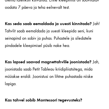
olema täielikult kuivanud. Enne kleepimist on soovitatav
oodata 7 päeva ja teha eelnevalt test.
Kas seda saab eemaldada ja uuesti kinnitada?
Jah!
Tahvlit saab eemaldada ja uuesti kleepida seni, kuni
seinapind on sobiv ja puhas. Puhastele ja siledatele
pindadele kleepimisel püsib nake hea.
Kas lapsed saavad magnettahvlile joonistada?
Jah,
joonistada saab Petit Tableau kriidipliiatsitega, mida
müüakse eraldi. Joonistusi on lihtne puhastada niiske
lapiga.
Kas tahvel sobib Montessori tegevusteks?