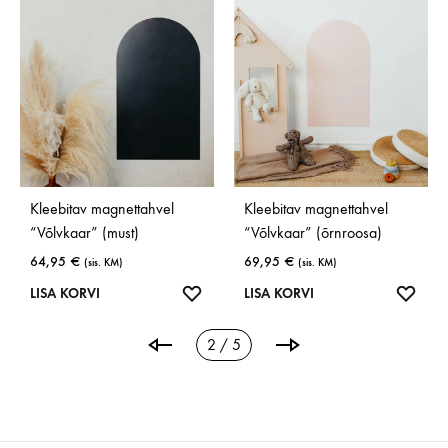
Kleebitav magnettahvel
Kleebitav magnettahvel
“Võlvkaar” (must)
“Võlvkaar” (õrnroosa)
64,95
€
69,95
€
(sis. KM)
(sis. KM)
ISA
OOVINIMEKIRJA
LISA
LISA
LISA KORVI
LISA KORVI
SOOVINIMEKIRJA
SOOV
2 / 5