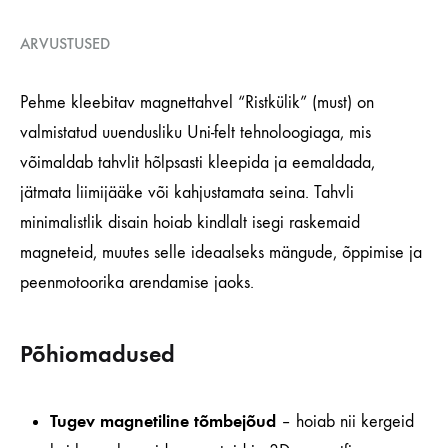
ARVUSTUSED
Pehme kleebitav magnettahvel “Ristkülik” (must) on
valmistatud uuendusliku Uni-felt tehnoloogiaga, mis
võimaldab tahvlit hõlpsasti kleepida ja eemaldada,
jätmata liimijääke või kahjustamata seina. Tahvli
minimalistlik disain hoiab kindlalt isegi raskemaid
magneteid, muutes selle ideaalseks mängude, õppimise ja
peenmotoorika arendamise jaoks.
Põhiomadused
Tugev magnetiline tõmbejõud
– hoiab nii kergeid