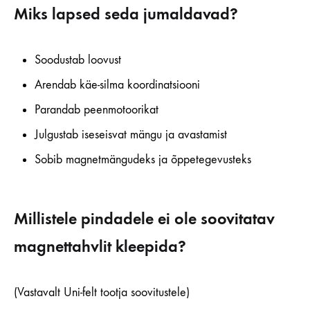
Miks lapsed seda jumaldavad?
Soodustab loovust
Arendab käe-silma koordinatsiooni
Parandab peenmotoorikat
Julgustab iseseisvat mängu ja avastamist
Sobib magnetmängudeks ja õppetegevusteks
Millistele pindadele ei ole soovitatav
magnettahvlit kleepida?
(Vastavalt Uni-felt tootja soovitustele)