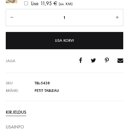
Lisa
11,95
€
(sis. KM)
Kogus
LISA KORVI
JAGA
SKU
TBL-5438
BRÄND:
PETIT TABLEAU
KIRJELDUS
LISAINFO