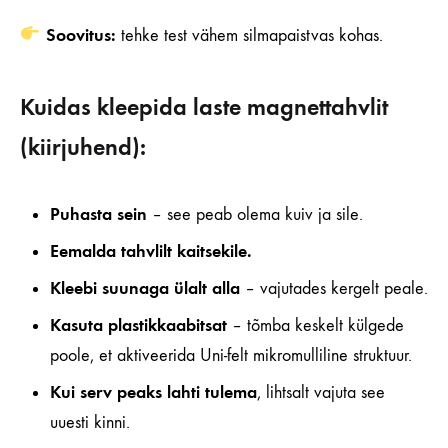
Soovitus:
tehke test vähem silmapaistvas kohas.
Kuidas kleepida laste magnettahvlit
(kiirjuhend):
Puhasta sein
– see peab olema kuiv ja sile.
Eemalda tahvlilt kaitsekile.
Kleebi suunaga ülalt alla
– vajutades kergelt peale.
Kasuta plastikkaabitsat
– tõmba keskelt külgede
poole, et aktiveerida Uni-felt mikromulliline struktuur.
Kui serv peaks lahti tulema
, lihtsalt vajuta see
uuesti kinni.