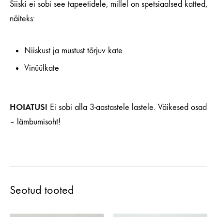
Siiski ei sobi see tapeetidele, millel on spetsiaalsed katted,
näiteks:
Niiskust ja mustust tõrjuv kate
Vinüülkate
HOIATUS!
Ei sobi alla 3-aastastele lastele. Väikesed osad
– lämbumisoht!
Seotud tooted