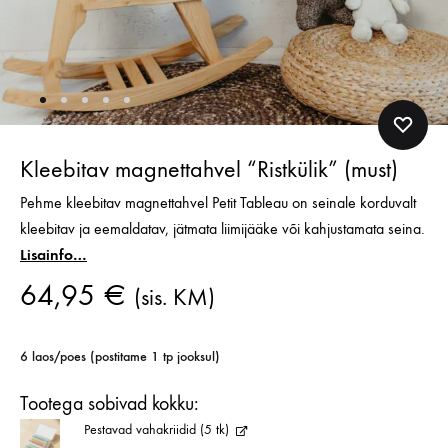
Kleebitav magnettahvel “Ristkülik” (must)
Pehme kleebitav magnettahvel Petit Tableau on seinale korduvalt
kleebitav ja eemaldatav, jätmata liimijääke või kahjustamata seina.
Lisainfo…
64,95
€
(sis. KM)
6 laos/poes (postitame 1 tp jooksul)
Tootega sobivad kokku:
Pestavad vahakriidid (5 tk)