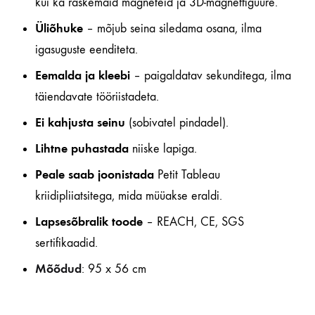
kui ka raskemaid magneteid ja 3D-magnetfiguure.
Üliõhuke
– mõjub seina siledama osana, ilma
igasuguste eenditeta.
Eemalda ja kleebi
– paigaldatav sekunditega, ilma
täiendavate tööriistadeta.
Ei kahjusta seinu
(sobivatel pindadel).
Lihtne puhastada
niiske lapiga.
Peale saab joonistada
Petit Tableau
kriidipliiatsitega, mida müüakse eraldi.
Lapsesõbralik toode
– REACH, CE, SGS
sertifikaadid.
Mõõdud
: 95 x 56 cm