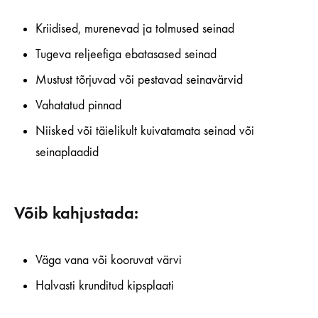
Kriidised, murenevad ja tolmused seinad
Tugeva reljeefiga ebatasased seinad
Mustust tõrjuvad või pestavad seinavärvid
Vahatatud pinnad
Niisked või täielikult kuivatamata seinad või
seinaplaadid
Võib kahjustada:
Väga vana või kooruvat värvi
Halvasti krunditud kipsplaati