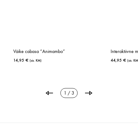
abasa “Animambo”
Interaktiivne mänguklaver “Pik
44,95
€
(sis. KM)
(sis. KM)
LISA
SOOVINIMEKIRJA
2 / 3