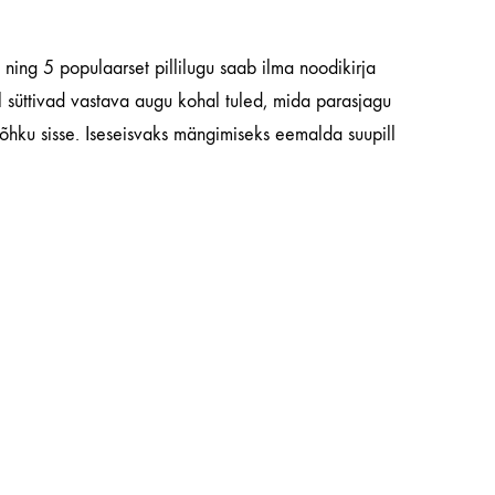
 ning 5 populaarset pillilugu saab ilma noodikirja
 süttivad vastava augu kohal tuled, mida parasjagu
õhku sisse. Iseseisvaks mängimiseks eemalda suupill