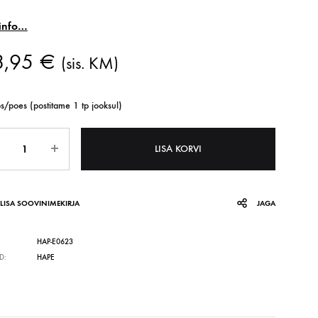
ainfo…
SPETSIALISTILE
SPORT
Lipura töölehed
8,95
€
(sis. KM)
Spordivahendid
Fröbeli komplektid
Pallid ja lisavarustus
s/poes (postitame 1 tp jooksul)
Rattad ja autod
us
LISA KORVI
Tasakaaluvahendid
Liikumismängud
LISA SOOVINIMEKIRJA
JAGA
HAP-E0623
D:
HAPE