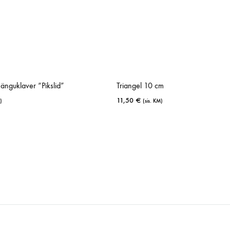
slid”
Triangel 10 cm
11,50
€
(sis. KM)
LISA
LISA
SOOVINIMEKIRJA
SOOVINIMEK