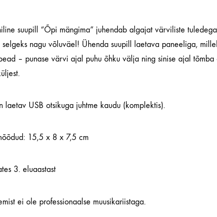
iline suupill “Õpi mängima” juhendab algajat värviliste tuledega
 selgeks nagu võluväel! Ühenda suupill laetava paneeliga, millel
ead – punase värvi ajal puhu õhku välja ning sinise ajal tõmba 
üljest.
n laetav USB otsikuga juhtme kaudu (komplektis).
 mõõdud: 15,5 x 8 x 7,5 cm
tes 3. eluaastast
mist ei ole professionaalse muusikariistaga.