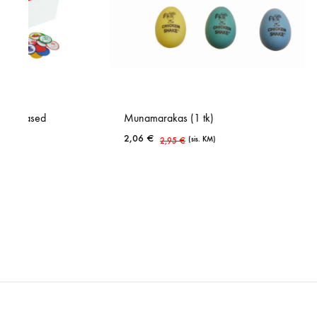
Munamarakas (1 tk)
Väike c
2,06
€
14,95
€
(sis. KM)
2,95
€
LISA
LISA
SOOVINIMEKIRJA
SOOVINIMEKIRJA