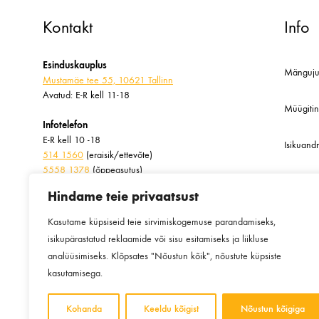
Kontakt
Info
Esinduskauplus
Mänguju
Mustamäe tee 55, 10621 Tallinn
Avatud: E-R kell 11-18
Müügiti
Infotelefon
E-R kell 10 -18
Isikuan
514 1560
(eraisik/ettevõte)
5558 1378
(õppeasutus)
Meist
Hindame teie privaatsust
Kirjuta meile
info@taibutera.ee
Blogi
Kasutame küpsiseid teie sirvimiskogemuse parandamiseks,
vastamisaeg kuni 72h
isikupärastatud reklaamide või sisu esitamiseks ja liikluse
analüüsimiseks. Klõpsates "Nõustun kõik", nõustute küpsiste
kasutamisega.
Kohanda
Keeldu kõigist
Nõustun kõigiga