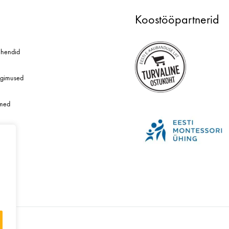
Koostööpartnerid
hendid
ngimused
dmed