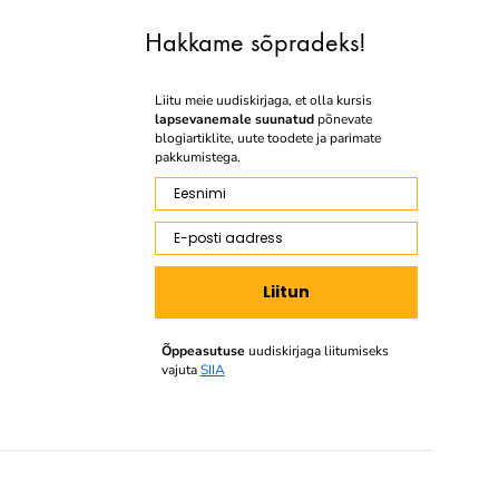
Hakkame sõpradeks!
Liitu meie uudiskirjaga, et olla kursis
lapsevanemale suunatud
põnevate
blogiartiklite, uute toodete ja parimate
pakkumistega.
Eesnimi
E-posti aadress
Liitun
Õppeasutuse
uudiskirjaga liitumiseks
vajuta
SIIA