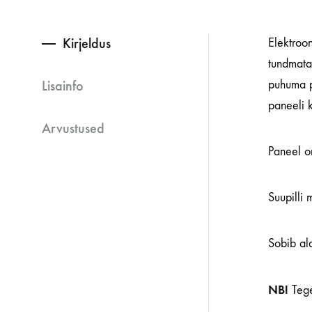
Kirjeldus
Elektroon
tundmata
Lisainfo
puhuma p
paneeli k
Arvustused
Paneel o
Suupilli
Sobib ala
NB!
Tege