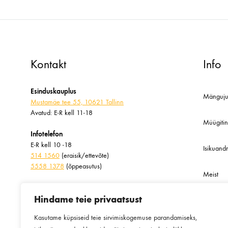
hind
hind
Kontakt
Info
Esinduskauplus
Mänguju
Mustamäe tee 55, 10621 Tallinn
Avatud: E-R kell 11-18
Müügiti
Infotelefon
E-R kell 10 -18
Isikuan
514 1560
(eraisik/ettevõte)
5558 1378
(õppeasutus)
Meist
Kirjuta meile
info@taibutera.ee
Hindame teie privaatsust
Blogi
vastamisaeg kuni 72h
Kasutame küpsiseid teie sirvimiskogemuse parandamiseks,